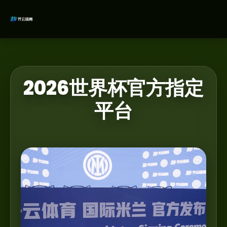
2026世界杯官方指定
平台