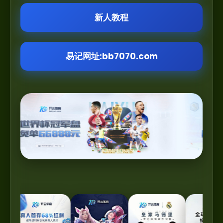
新人教程
易记网址:bb7070.com